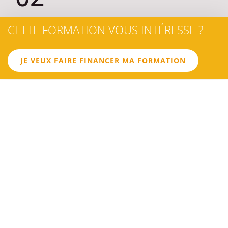
CETTE FORMATION VOUS INTÉRESSE ?
LES
OBJECTIFS
JE VEUX FAIRE FINANCER MA FORMATION
OBJECTIF 1
Administrer sa base contact
OBJECTIF 2
Créer des sondages et les soumettre à ses clients et
prospects