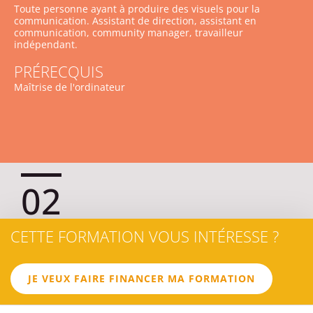
Toute personne ayant à produire des visuels pour la
communication. Assistant de direction, assistant en
communication, community manager, travailleur
indépendant.
PRÉRECQUIS
Maîtrise de l'ordinateur
02
CETTE FORMATION VOUS INTÉRESSE ?
LES
OBJECTIFS
JE VEUX FAIRE FINANCER MA FORMATION