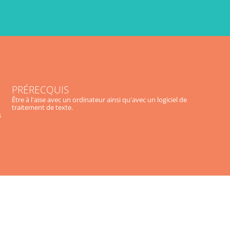
PRÉRECQUIS
Être à l'aise avec un ordinateur ainsi qu'avec un logiciel de
traitement de texte.
s