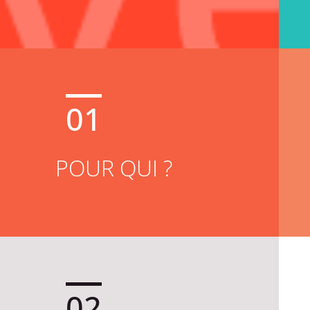
01
POUR QUI ?
02