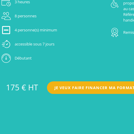
3 heures
propo
au cas
Référ
8 personnes
handi
4 personne(s) minimum
Remise
accessible sous 7 jours
Débutant
175 € HT
JE VEUX FAIRE FINANCER MA FORMA