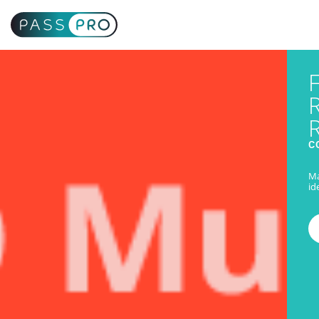
C
Ma
id