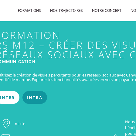
FORMATIONS
NOS TRAJECTOIRES
NOTRE CONCEPT
NO
FORMATION
RS M12 – CRÉER DES VIS
RÉSEAUX SOCIAUX AVEC 
OMMUNICATION
îtrisez la création de visuels percutants pour les réseaux sociaux avec Can
entité de marque. Explorez les fonctionnalités avancées en version payante 
INTER
INTRA
Nous 
mixte
bénéfi
pourq