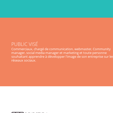
PUBLIC VISÉ
Commerciaux, chargé de communication, webmaster, Community
manager, social media manager et marketing et toute personne
souhaitant apprendre à développer l'image de son entreprise sur le
réseaux sociaux.