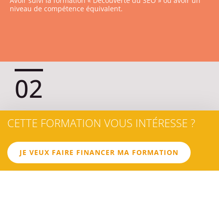
Avoir suivi la formation « Découverte du SEO » ou avoir un
niveau de compétence équivalent.
02
LES
CETTE FORMATION VOUS INTÉRESSE ?
OBJECTIFS
JE VEUX FAIRE FINANCER MA FORMATION
OBJECTIF 1