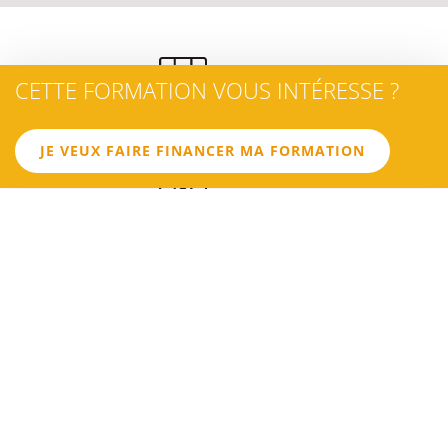
CETTE FORMATION VOUS INTÉRESSE ?
OBJECTIF 1
Développer son estime personnelle
JE VEUX FAIRE FINANCER MA FORMATION
OBJECTIF 2
Renforcer sa confiance en soi
OBJECTIF 3
Améliorer la qualité de la relation interpersonnelle