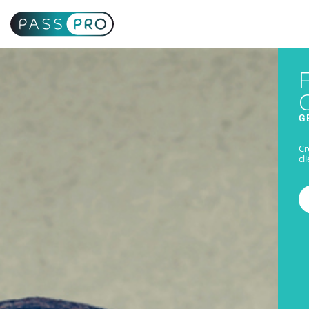
G
Cr
cl