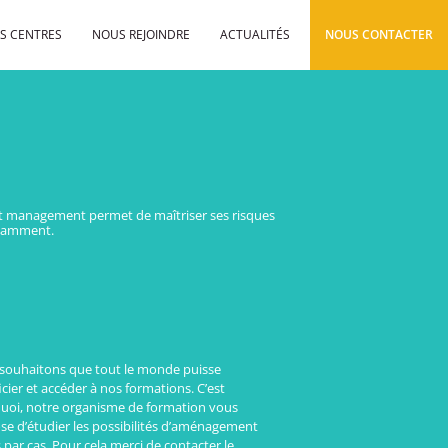
S CENTRES
NOUS REJOINDRE
ACTUALITÉS
NOUS CONTACTER
dit management permet de maîtriser ses risques
notamment.
souhaitons que tout le monde puisse
cier et accéder à nos formations. C’est
uoi, notre organisme de formation vous
se d’étudier les possibilités d’aménagement
 par cas. Pour cela merci de contacter le