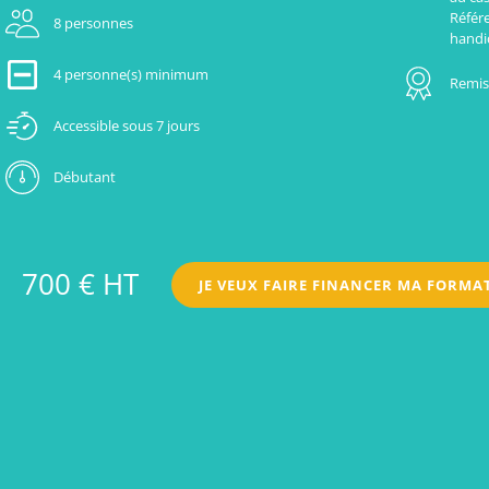
Référ
8 personnes
handi
4 personne(s) minimum
Remise
Accessible sous 7 jours
Débutant
700 € HT
JE VEUX FAIRE FINANCER MA FORMA