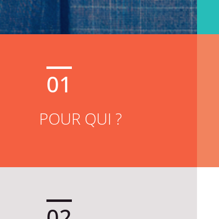
01
POUR QUI ?
02