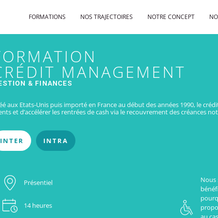
FORMATIONS
NOS TRAJECTOIRES
NOTRE CONCEPT
NO
FORMATION
CRÉDIT MANAGEMENT
ESTION & FINANCES
éé aux Etats-Unis puis importé en France au début des années 1990, le cré
ients et d’accélérer les rentrées de cash via le recouvrement des créances 
INTER
INTRA
Nous 
Présentiel
bénéfi
pourq
14 heures
propo
au cas