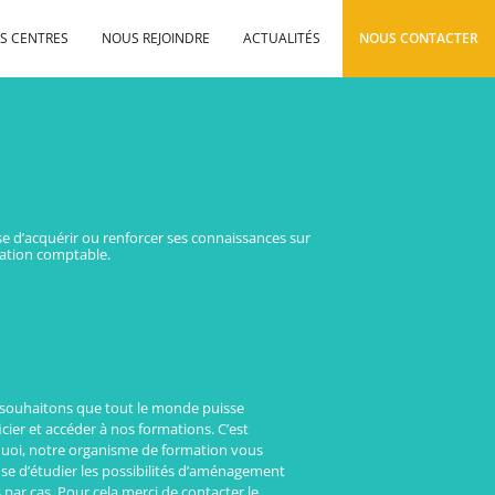
S CENTRES
NOUS REJOINDRE
ACTUALITÉS
NOUS CONTACTER
se d’acquérir ou renforcer ses connaissances sur
sation comptable.
souhaitons que tout le monde puisse
cier et accéder à nos formations. C’est
uoi, notre organisme de formation vous
se d’étudier les possibilités d’aménagement
 par cas. Pour cela merci de contacter le