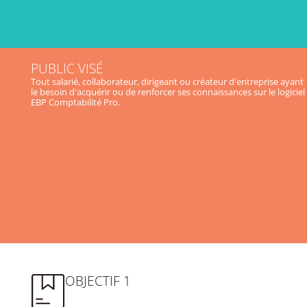
PUBLIC VISÉ
Tout salarié, collaborateur, dirigeant ou créateur d'entreprise ayant
le besoin d'acquérir ou de renforcer ses connaissances sur le logiciel
EBP Comptabilité Pro.
OBJECTIF 1