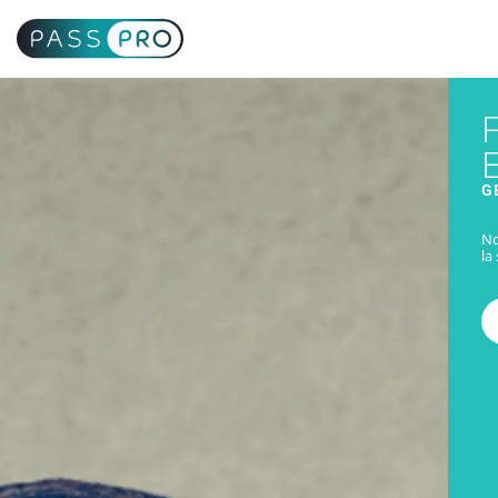
G
No
la