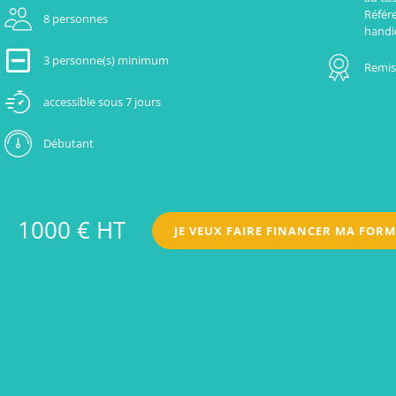
Référ
8 personnes
handi
3 personne(s) minimum
Remise
accessible sous 7 jours
Débutant
1000 € HT
JE VEUX FAIRE FINANCER MA FOR