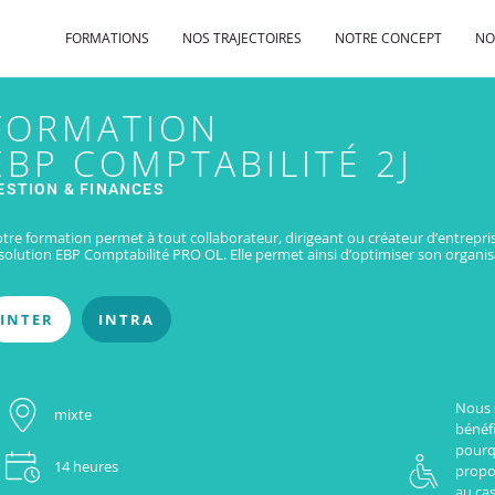
FORMATIONS
NOS TRAJECTOIRES
NOTRE CONCEPT
NO
FORMATION
EBP COMPTABILITÉ 2J
ESTION & FINANCES
tre formation permet à tout collaborateur, dirigeant ou créateur d’entrepri
 solution EBP Comptabilité PRO OL. Elle permet ainsi d’optimiser son organi
INTER
INTRA
Nous 
mixte
bénéfi
pourq
14 heures
propo
au cas