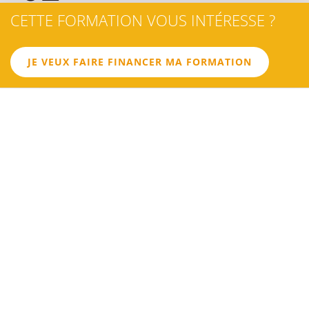
CETTE FORMATION VOUS INTÉRESSE ?
LES
OBJECTIFS
JE VEUX FAIRE FINANCER MA FORMATION
OBJECTIF 1
Connaître et maîtriser les règles de l'écriture pour le web
OBJECTIF 2
Définir une charte éditoriale et des principes d'écriture pour
son site