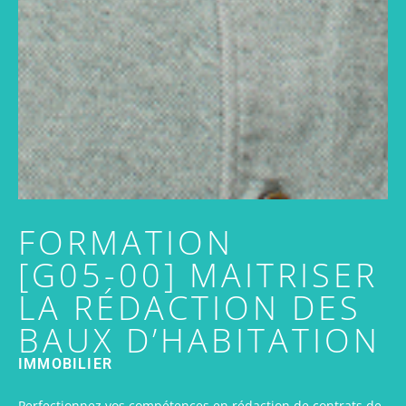
FORMATION
[G05-00] MAITRISER
LA RÉDACTION DES
BAUX D’HABITATION
IMMOBILIER
Perfectionnez vos compétences en rédaction de contrats de