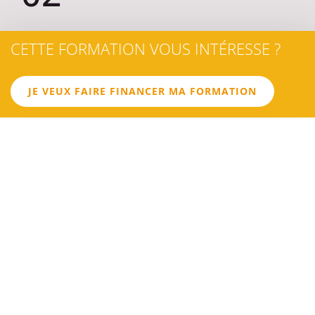
LES
CETTE FORMATION VOUS INTÉRESSE ?
OBJECTIFS
JE VEUX FAIRE FINANCER MA FORMATION
OBJECTIF 1
Identifier les clauses nécessaires et celles sensibles dans la
rédaction des baux
OBJECTIF 2
Rédiger un contrat de location respectant la législation et
sécurisant les parties