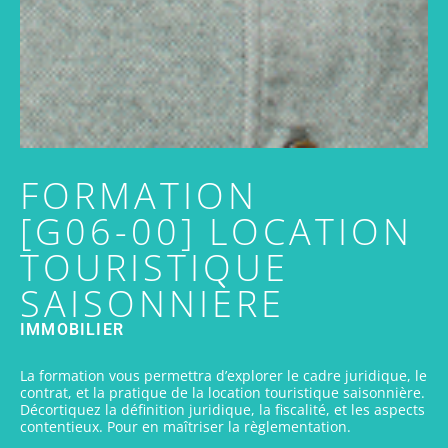
FORMATION
[G06-00] LOCATION
TOURISTIQUE
SAISONNIÈRE
IMMOBILIER
La formation vous permettra d’explorer le cadre juridique, le
contrat, et la pratique de la location touristique saisonnière.
Décortiquez la définition juridique, la fiscalité, et les aspects
contentieux. Pour en maîtriser la règlementation.