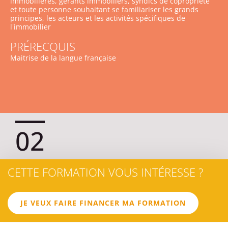
immobilières, gérants immobiliers, syndics de copropriété
et toute personne souhaitant se familiariser les grands
principes, les acteurs et les activités spécifiques de
l'immobilier
PRÉRECQUIS
Maitrise de la langue française
02
CETTE FORMATION VOUS INTÉRESSE ?
LES
OBJECTIFS
JE VEUX FAIRE FINANCER MA FORMATION