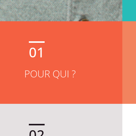
01
POUR QUI ?
02