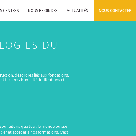
S CENTRES
NOUS REJOINDRE
ACTUALITÉS
NOUS CONTACTER
OLOGIES DU
uction, désordres liés aux fondations,
 fissures, humidité, infiltrations et
souhaitons que tout le monde puisse
cier et accéder à nos formations. C’est