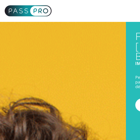
I
Pe
pa
dé