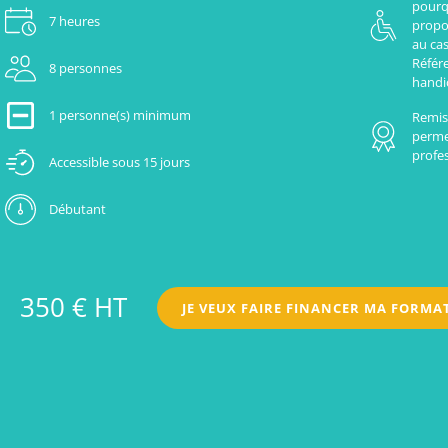
pourq
7 heures
propo
au cas
Référ
8 personnes
handi
1 personne(s) minimum
Remise
perme
profes
Accessible sous 15 jours
Débutant
350 € HT
JE VEUX FAIRE FINANCER MA FORMA