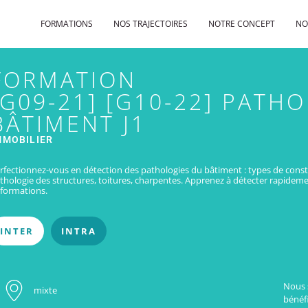
FORMATIONS
NOS TRAJECTOIRES
NOTRE CONCEPT
NO
FORMATION
[G09-21] [G10-22] PATH
BÂTIMENT J1
MMOBILIER
rfectionnez-vous en détection des pathologies du bâtiment : types de constr
thologie des structures, toitures, charpentes. Apprenez à détecter rapidement
formations.
INTER
INTRA
Nous 
mixte
bénéfi