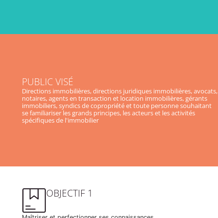
PUBLIC VISÉ
Directions immobilières, directions juridiques immobilières, avocats,
notaires, agents en transaction et location immobilières, gérants
immobiliers, syndics de copropriété et toute personne souhaitant
se familiariser les grands principes, les acteurs et les activités
spécifiques de l'immobilier
OBJECTIF 1
Maîtriser et perfectionner ses connaissances