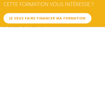
CETTE FORMATION VOUS INTÉRESSE ?
LES
JE VEUX FAIRE FINANCER MA FORMATION
OBJECTIFS
OBJECTIF 1
Maîtriser le conseil fiscal et d'investissement immobilier
OBJECTIF 2
Identifier les investissements les plus adaptés à ses clients