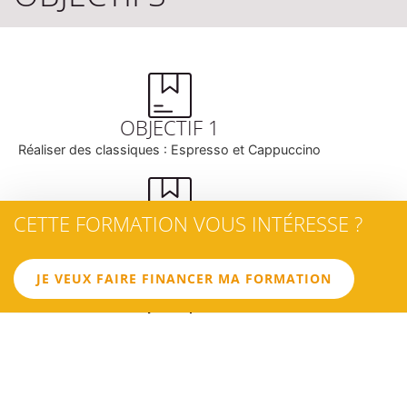
OBJECTIF 1
Réaliser des classiques : Espresso et Cappuccino
CETTE FORMATION VOUS INTÉRESSE ?
OBJECTIF 2
Effectuer des boissons à base de café et de lait
JE VEUX FAIRE FINANCER MA FORMATION
OBJECTIF 3
Mettre en œuvre les techniques du Latte Art