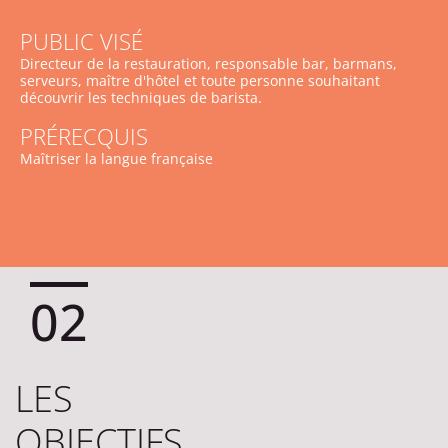
PUBLIC VISÉ
Directeur de la restauration, responsable bar, barmans,
serveurs, maître d'hôtel et toute personne souhaitant
découvrir les techniques de barista.
PRÉRECQUIS
Maîtriser la langue française
02
LES
OBJECTIFS