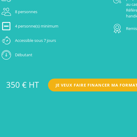
au cas
Référ
8 personnes
handi
4 personne(s) minimum
Remise
Accessible sous 7 jours
Débutant
350 € HT
JE VEUX FAIRE FINANCER MA FORMA