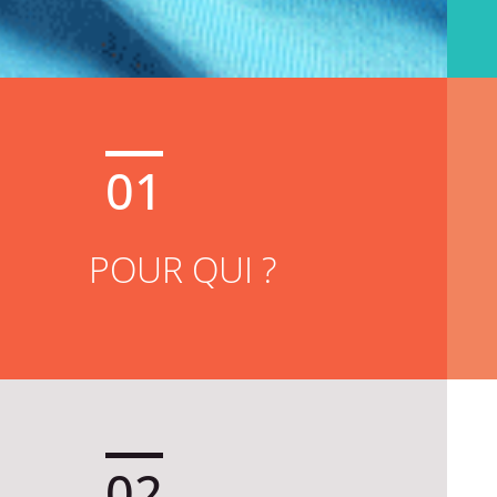
01
POUR QUI ?
02