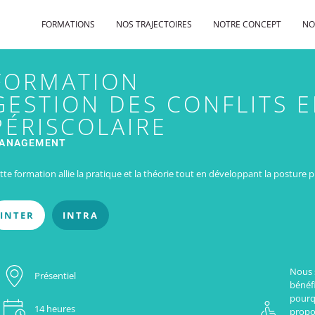
FORMATIONS
NOS TRAJECTOIRES
NOTRE CONCEPT
NO
FORMATION
GESTION DES CONFLITS E
PÉRISCOLAIRE
ANAGEMENT
tte formation allie la pratique et la théorie tout en développant la posture 
INTER
INTRA
Nous 
Présentiel
bénéfi
pourq
14 heures
propo