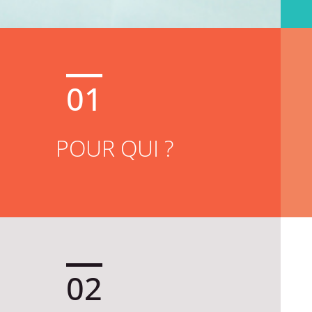
01
POUR QUI ?
02