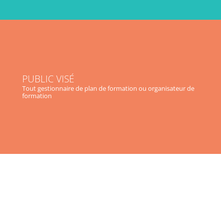
PUBLIC VISÉ
Tout gestionnaire
de plan de formation
ou
organisateur de
formation