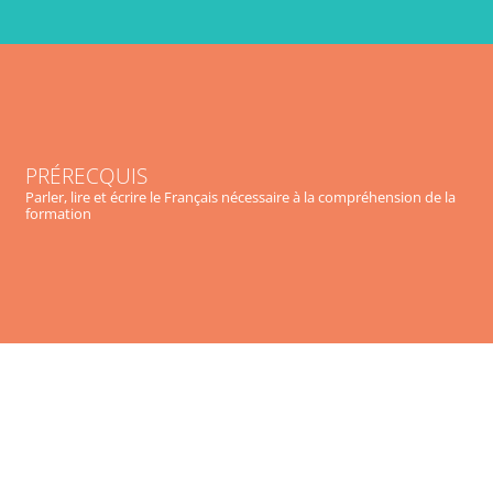
PRÉRECQUIS
Parler, lire et écrire le Français
nécessaire à la compréhension de la
formation