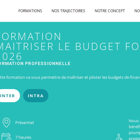
FORMATIONS
NOS TRAJECTOIRES
NOTRE CONCEPT
NO
FORMATION
MAITRISER LE BUDGET F
2026
ORMATION PROFESSIONNELLE
tte formation va vous permettre de maîtriser et piloter les budgets de fin
INTER
INTRA
Nous 
Présentiel
bénéfi
pourq
7 heures
propo