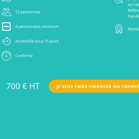
au cas
Référ
12 personnes
handi
4 personne(s) minimum
Remise
Accessible sous 15 jours
Confirmé
700 € HT
JE VEUX FAIRE FINANCER MA FORMA