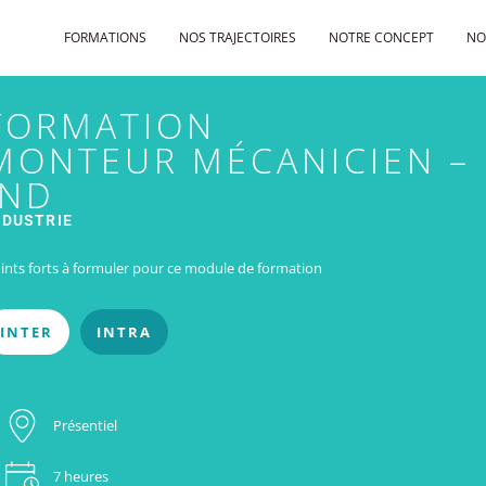
FORMATIONS
NOS TRAJECTOIRES
NOTRE CONCEPT
NO
FORMATION
MONTEUR MÉCANICIEN – 
IND
NDUSTRIE
ints forts à formuler pour ce module de formation
INTER
INTRA
Présentiel
7 heures