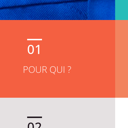
01
POUR QUI ?
02