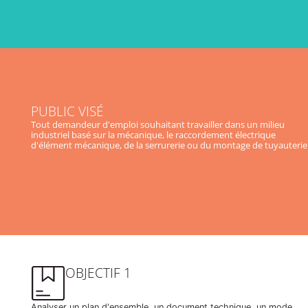
PUBLIC VISÉ
Tout demandeur d'emploi souhaitant travailler dans un milieu
industriel basé sur la mécanique, le raccordement électrique
d'élément mécanique, de la serrurerie ou du montage de tuyauterie
OBJECTIF 1
Analyser un plan d'ensemble, un document technique, un mode