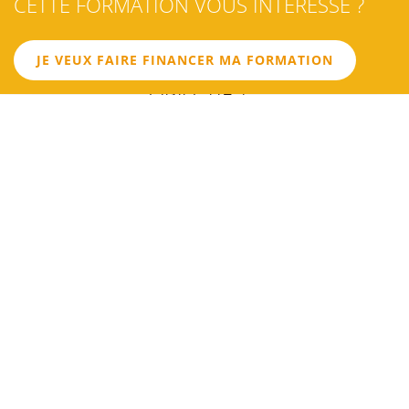
CETTE FORMATION VOUS INTÉRESSE ?
JE VEUX FAIRE FINANCER MA FORMATION
OBJECTIF 1
Identifier les aspects juridiques
OBJECTIF 2
Comprendre les aspects fiscaux
OBJECTIF 3
Maîtriser les aspects comptables, sociaux et économiques