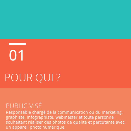
01
POUR QUI ?
PUBLIC VISÉ
Responsable chargé de la communication ou du marketing,
graphiste, infographiste, webmaster et toute personne
souhaitant réaliser des photos de qualité et percutante avec
un appareil photo numérique.