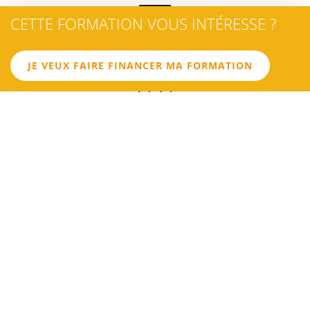
CETTE FORMATION VOUS INTÉRESSE ?
OBJECTIF 1
Savoir utiliser les techniques et opérations liées au tournage
JE VEUX FAIRE FINANCER MA FORMATION
OBJECTIF 2
Comprendre les fondamentaux du montage vidéo
(permettant d'optimiser le tournage)
OBJECTIF 3
Savoir utiliser le logiciel de montage Adobe Premiere Pro
OBJECTIF 4