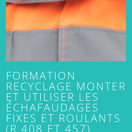
FORMATION
RECYCLAGE MONTER
ET UTILISER LES
ÉCHAFAUDAGES
FIXES ET ROULANTS
(R 408 ET 457)