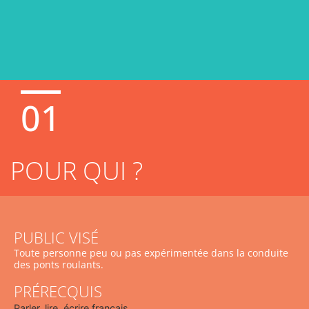
01
POUR QUI ?
PUBLIC VISÉ
Toute personne peu ou pas expérimentée dans la conduite
des ponts roulants.
PRÉRECQUIS
Parler, lire, écrire français