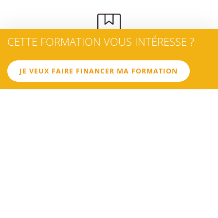
CETTE FORMATION VOUS INTÉRESSE ?
OBJECTIF 1
Acquérir les connaissances théoriques et le savoir-faire
pratique nécessaires à la conduite en sécurité des engins de
JE VEUX FAIRE FINANCER MA FORMATION
la catégorie concernée
03
LE
PROGRAMME