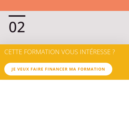
02
LES
CETTE FORMATION VOUS INTÉRESSE ?
OBJECTIFS
JE VEUX FAIRE FINANCER MA FORMATION
OBJECTIF 1
Intervenir rapidement avec les moyens techniques adéquats
lors d'un incendie