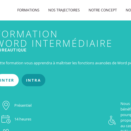
FORMATIONS
NOS TRAJECTOIRES
NOTRE CONCEPT
NO
FORMATION
WORD INTERMÉDIAIRE
UREAUTIQUE
tte formation vous apprendra à maîtriser les fonctions avancées de Word 
INTER
INTRA
Nous 
Présentiel
bénéfi
pourq
14 heures
propo
au cas