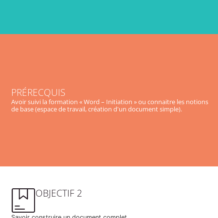
PRÉRECQUIS
Avoir suivi la formation « Word – Initiation » ou connaitre les notions
de base (espace de travail, création d'un document simple).
OBJECTIF 2
Savoir construire un document complet