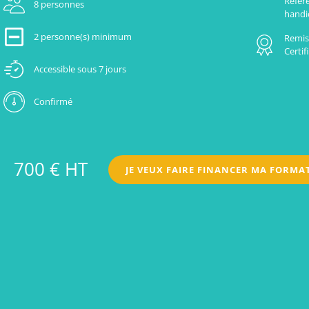
Référ
8 personnes
handi
2 personne(s) minimum
Remise
Certi
Accessible sous 7 jours
Confirmé
700 € HT
JE VEUX FAIRE FINANCER MA FORMA