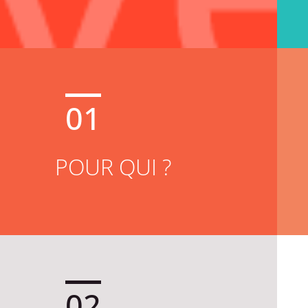
01
POUR QUI ?
02