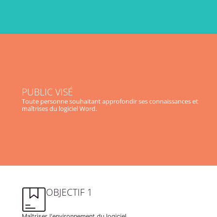
PUBLIC VISÉ
Toute personne souhaitant approfondir ses connaissances et
maîtrises du logiciel Word.
OBJECTIF 1
Maîtriser l'environnement du logiciel