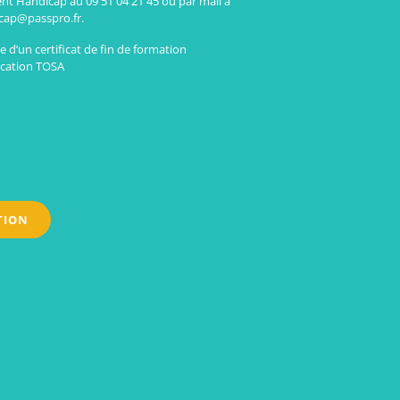
ent Handicap au 09 51 04 21 45 ou par mail à
cap@passpro.fr.
 d’un certificat de fin de formation
fication TOSA
TION