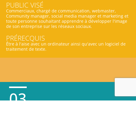
PUBLIC VISÉ
Commerciaux, chargé de communication, webmaster,
Community manager, social media manager et marketing et
toute personne souhaitant apprendre à développer l'image
de son entreprise sur les réseaux sociaux.
PRÉRECQUIS
Être à l'aise avec un ordinateur ainsi qu'avec un logiciel de
traitement de texte.
03
LES
OBJECTIFS