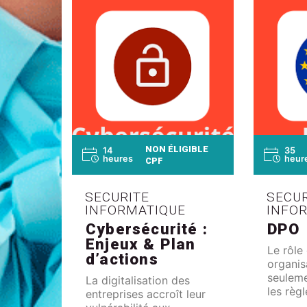
de met
plan d'
NON ÉLIGIBLE
14
35
heures
heur
CPF
SECURITE
SECUR
INFORMATIQUE
INFO
Cybersécurité :
DPO
Enjeux & Plan
Le rôle
d’actions
organis
seuleme
La digitalisation des
les règ
entreprises accroît leur
mais il 