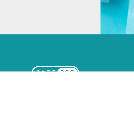
Montpellier
09 51 04 21 45
86 Rue Pierre et Marie Curie
34430 Saint-Jean-de-Védas