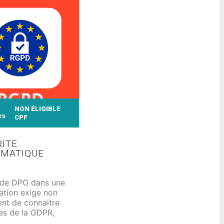
tre en œuvre un
européenne.
action rapidement.
NON ÉLIGIBLE
es
CPF
ITE
RMATIQUE
 de DPO dans une
ation exige non
nt de connaitre
les de la GDPR,
doit aussi savoir