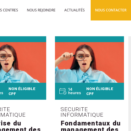
S CENTRES
NOUS REJOINDRE
ACTUALITÉS
NOUS CONTACTER
NON ÉLIGIBLE
NON ÉLIGIBLE
14
es
heures
CPF
CPF
ITE
SECURITE
RMATIQUE
INFORMATIQUE
rise du
Fondamentaux du
gement des
management des