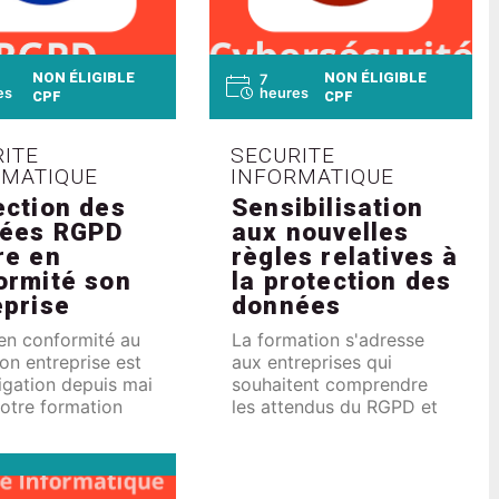
NON ÉLIGIBLE
NON ÉLIGIBLE
7
es
heures
CPF
CPF
ITE
SECURITE
RMATIQUE
INFORMATIQUE
ection des
Sensibilisation
ées RGPD
aux nouvelles
re en
règles relatives à
ormité son
la protection des
eprise
données
en conformité au
La formation s'adresse
n entreprise est
aux entreprises qui
igation depuis mai
souhaitent comprendre
otre formation
les attendus du RGPD et
e sur le règlement
évaluer le niveau de
nstruire des
maturité de leur
 pratiques qui
organisme par rapport à
ent à l'entreprise
cette règlementation