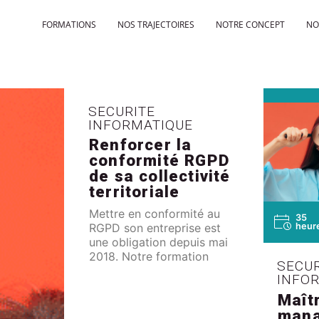
FORMATIONS
NOS TRAJECTOIRES
NOTRE CONCEPT
NO
SECURITE
INFORMATIQUE
Renforcer la
conformité RGPD
de sa collectivité
territoriale
Mettre en conformité au
35
heur
RGPD son entreprise est
une obligation depuis mai
2018. Notre formation
SECUR
s'appuie sur le règlement
INFO
pour construire des
Maît
modules pratiques qui
mana
permettent aux