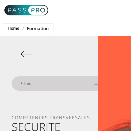
/
Formation
Home
Filtres
Éligible CPF
CPF
Non éligible
CPF
COMPÉTENCES TRANSVERSALES
SECURITE
Type
Distanciel ou Présentiel
Présentiel