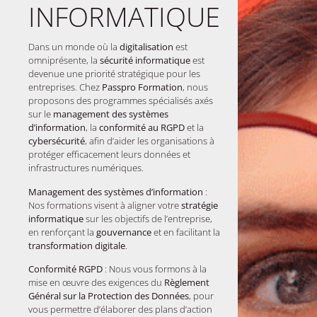
INFORMATIQUE
Difficulté
Difficulté
Débutant
Confirmé
Dans un monde où la
digitalisation
est
omniprésente, la
sécurité informatique
est
Réinitialiser
devenue une priorité stratégique pour les
entreprises. Chez
Passpro Formation
, nous
proposons des programmes spécialisés axés
sur le
management des systèmes
d’information
, la
conformité au RGPD
et la
cybersécurité
, afin d’aider les organisations à
protéger efficacement leurs données et
infrastructures numériques.
Management des systèmes d’information
:
Nos formations visent à aligner votre
stratégie
informatique
sur les objectifs de l’entreprise,
en renforçant la
gouvernance
et en facilitant la
transformation digitale
.
Conformité RGPD
: Nous vous formons à la
mise en œuvre des exigences du
Règlement
Général sur la Protection des Données
, pour
vous permettre d’élaborer des plans d’action