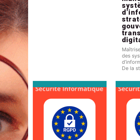
collectivités de renforcer
syst
leur conformité
d’inf
strat
gouv
tran
digit
Maîtri
des sy
d’infor
De la st
gouvern
par la 
digital
compét
aligner 
objecti
entrepr