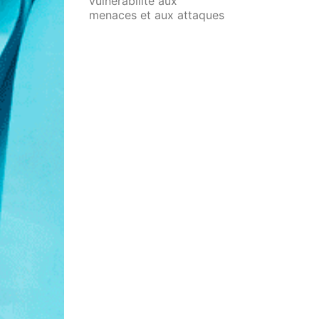
vulnérabilité aux
commen
menaces et aux attaques
œuvre 
informatiques. Cette
mise en
formation vous permettra
cette d
de maîtriser les clés de la
cybersécurité, d'en
comprendre les enjeux,
et de savoir identifier les
menaces.