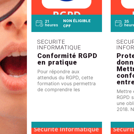
NON ÉLIGIBLE
21
35
heures
heur
CPF
SECURITE
SECUR
INFORMATIQUE
INFO
Conformité RGPD
Prot
en pratique
donn
Mett
Pour répondre aux
conf
attendus du RGPD, cette
entr
formation vous permettra
de comprendre les
Mettre 
enjeux et principes de
RGPD so
cette règlementation, de
une obl
rédiger le plan d'action et
2018. N
de l'animer pour
s'appui
atteindre rapidement la
pour co
conformité.
modules
permett