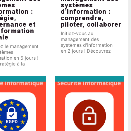
èmes
systèmes
ormation :
d’information :
égie,
comprendre,
ernance et
piloter, collaborer
sformation
Initiez-vous au
ale
management des
systèmes d'information
sez le management
en 2 jours ! Découvrez
stèmes
les bases essentielles
mation en 5 jours !
pour comprendre, piloter
ratégie à la
et collaborer
ance, en passant
efficacement avec les
transformation
équipes SI. Une
e, développez des
formation courte et
ences clés pour
stratégique adaptée à
votre SI sur les
tous les professionnels.
fs de votre
ise.